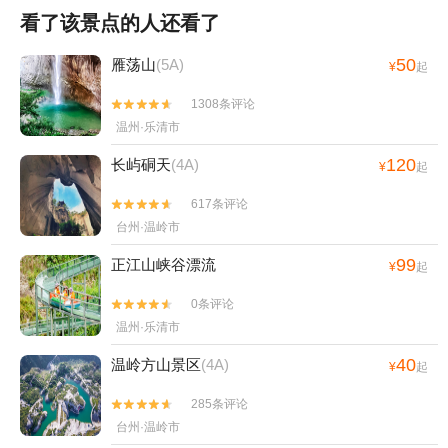
看了该景点的人还看了
50
雁荡山
(5A)
¥
起
1308条评论


温州·乐清市
120
长屿硐天
(4A)
¥
起
617条评论


台州·温岭市
99
正江山峡谷漂流
¥
起
0条评论


温州·乐清市
40
温岭方山景区
(4A)
¥
起
285条评论


台州·温岭市