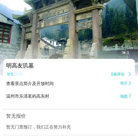


1
明高友玑墓
0条评论

暂无点评
查看景点简介及开放时间
简介


温州市乐清茗屿高东村
地图
暂无报价
暂无门票预订，我们正在努力补充