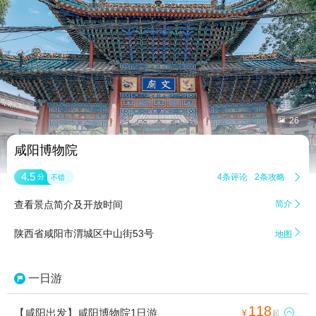


26
咸阳博物院
4.5
4条评论
2条攻略

分
不错
查看景点简介及开放时间
简介


陕西省咸阳市渭城区中山街53号
地图
一日游
118
【咸阳出发】咸阳博物院1日游

¥
起