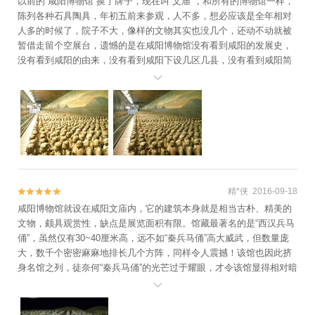
以前的“咸阳博物馆”换了牌子，现在叫“文庙”，和所有的博物馆一样，
陈列各种石具陶具，年初五前来参观，人不多，想必应该是全年相对
人多的时候了，院子不大，像样的文物其实也没几个，还动不动就被
暂借走留个空展台，遗憾的是在咸阳博物馆没有看到咸阳的发展史，
没有看到咸阳的由来，没有看到咸阳下设几区几县，没有看到咸阳简
介～看了一圈，居然只拿出一次手机，照了一张自己觉得有点壮观的

俑，占了一个展馆，下次再来就不知道是什么时候了，还是希望越来
越好吧！
精*侠 2016-09-18


咸阳博物馆就设在咸阳文庙内，它的建筑本身就是相当古朴、精美的
文物，颇具观赏性，缺点是展览面积有限。馆藏最著名的是“西汉兵马
俑”，虽然仅有30~40厘米高，远不如“秦兵马俑”高大威武，但数量庞
大，数千个密密麻麻地排长几个方阵，同样令人震撼！该馆也因此挤
身名馆之列，徒奈何“秦兵马俑”的光芒过于耀眼，才令该馆显得相对暗
淡。附近正建设的大型新馆已快竣工了，以后再来就感受不到现在的

特殊氛围了。虽然也实行限额领票，但当时仅有零星游客，根本不可
能超员，我也乐得在清静的环境下慢慢参观。