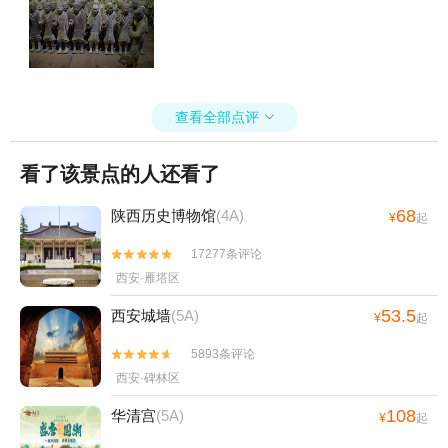
查看全部点评

看了该景点的人还看了
68
陕西历史博物馆
(4A)
¥
起
17277条评论


西安·雁塔区
53.5
西安城墙
(5A)
¥
起
5893条评论


西安·碑林区
108
华清宫
(5A)
¥
起