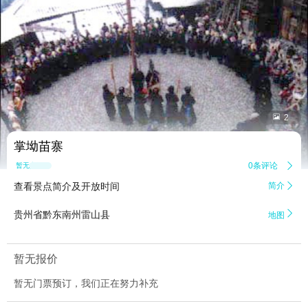


2
掌坳苗寨
0条评论

暂无点评
查看景点简介及开放时间
简介


贵州省黔东南州雷山县
地图
暂无报价
暂无门票预订，我们正在努力补充