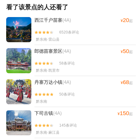
看了该景点的人还看了
20
西江千户苗寨
(4A)
¥
起
6520条评论


黔东南·雷山县
50
郎德苗寨景区
(4A)
¥
起
58条评论


黔东南·凯里市
68
丹寨万达小镇
(4A)
¥
起
50条评论


黔东南
150
下司古镇
(4A)
¥
起
145条评论


黔东南·麻江县