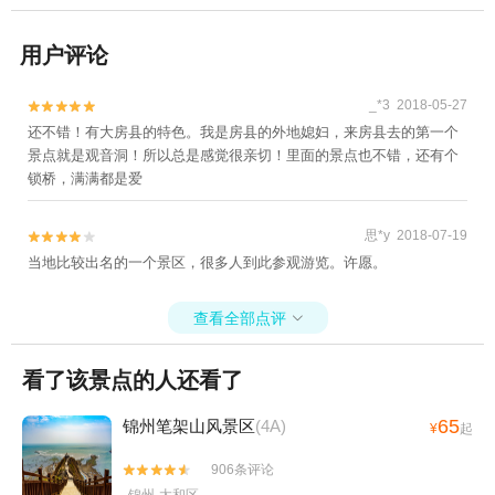
用户评论
_*3 2018-05-27


还不错！有大房县的特色。我是房县的外地媳妇，来房县去的第一个
景点就是观音洞！所以总是感觉很亲切！里面的景点也不错，还有个
锁桥，满满都是爱
思*y 2018-07-19


当地比较出名的一个景区，很多人到此参观游览。许愿。
查看全部点评

看了该景点的人还看了
65
锦州笔架山风景区
(4A)
¥
起
906条评论

