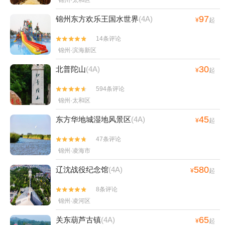
锦州·太和区
97
锦州东方欢乐王国水世界
(4A)
¥
起
14条评论


锦州·滨海新区
30
北普陀山
(4A)
¥
起
594条评论


锦州·太和区
45
东方华地城湿地风景区
(4A)
¥
起
47条评论


锦州·凌海市
580
辽沈战役纪念馆
(4A)
¥
起
8条评论


锦州·凌河区
65
关东葫芦古镇
(4A)
¥
起