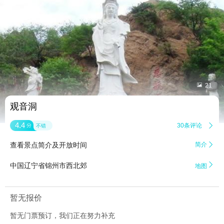


21
观音洞
4.4
30条评论

分
不错
查看景点简介及开放时间
简介


中国辽宁省锦州市西北郊
地图
暂无报价
暂无门票预订，我们正在努力补充