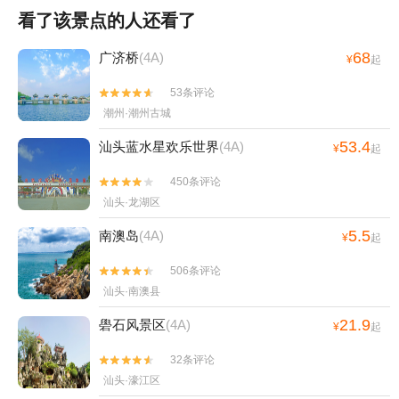
看了该景点的人还看了
68
广济桥
(4A)
¥
起
53条评论


潮州·潮州古城
53.4
汕头蓝水星欢乐世界
(4A)
¥
起
450条评论


汕头·龙湖区
5.5
南澳岛
(4A)
¥
起
506条评论


汕头·南澳县
21.9
礐石风景区
(4A)
¥
起
32条评论


汕头·濠江区