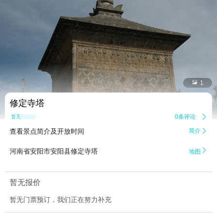


1
修定寺塔
0条评论

暂无点评
查看景点简介及开放时间
简介


河南省安阳市安阳县修定寺塔
地图
暂无报价
暂无门票预订，我们正在努力补充