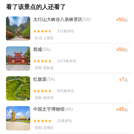
看了该景点的人还看了
50
太行山大峡谷八泉峡景区
(5A)
¥
起
312条评论


长治·上党区
50
殷墟
(5A)
¥
起
1474条评论


安阳·安阳县
7
红旗渠
(5A)
¥
起
925条评论


安阳·林州市
45
中国文字博物馆
(4A)
¥
起
22条评论


安阳·文峰区