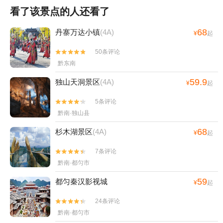
看了该景点的人还看了
68
丹寨万达小镇
(4A)
¥
起
50条评论


黔东南
59.9
独山天洞景区
(4A)
¥
起
5条评论


黔南·独山县
68
杉木湖景区
(4A)
¥
起
7条评论


黔南·都匀市
59
都匀秦汉影视城
¥
起
24条评论


黔南·都匀市