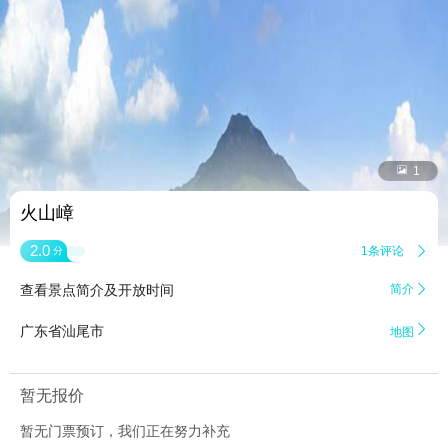


1
火山嶂
2.0
1条评论

分
查看景点简介及开放时间
简介


广东省汕尾市
地图
暂无报价
暂无门票预订，我们正在努力补充