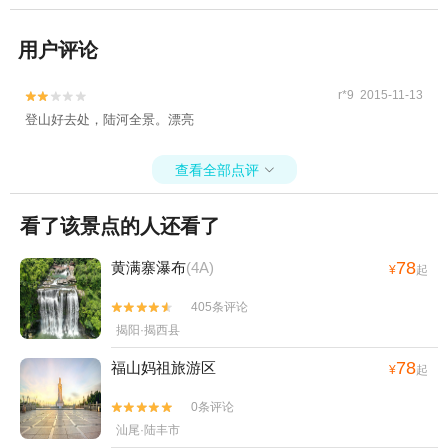
用户评论
r*9 2015-11-13


登山好去处，陆河全景。漂亮
查看全部点评

看了该景点的人还看了
78
黄满寨瀑布
(4A)
¥
起
405条评论


揭阳·揭西县
78
福山妈祖旅游区
¥
起
0条评论


汕尾·陆丰市