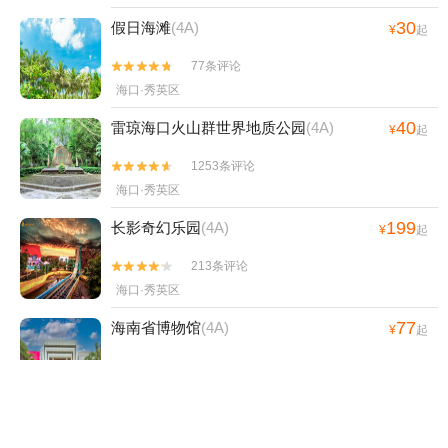
30
假日海滩
(4A)
¥
起
77条评论


海口·秀英区
40
雷琼海口火山群世界地质公园
(4A)
¥
起
1253条评论


海口·秀英区
199
长影奇幻乐园
(4A)
¥
起
213条评论


海口·秀英区
77
海南省博物馆
(4A)
¥
起
91条评论


海口·琼山区
2200
夜游海口湾
¥
起