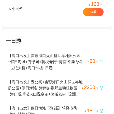
168
¥
起
大小同价
查看
一日游
【海口出发】雷琼海口火山群世界地质公园
80
+假日海滩+万绿园+骑楼老街+海南省博物馆

¥
起
+世纪大桥+海口钟楼1日游
【海口出发】五公祠+雷琼海口火山群世界地
2200
质公园+假日海滩+海南热带野生动植物园

¥
起
+海口观澜湖火山温泉谷+骑楼老街+琼洲文
化风情街+观澜湖华谊冯小刚电影公社+海口
铭投山庄+东寨港红树林+海口本地玩乐+泰
【海口出发】假日海滩+万绿园+骑楼老街
181

¥
起
迪熊博物馆+海南省博物馆+天鹅湖动物基地