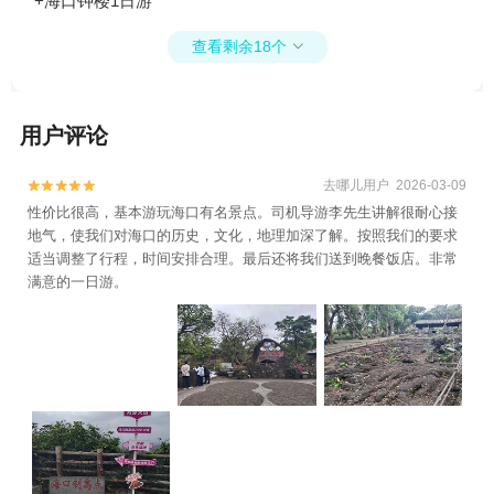
+海口钟楼1日游
+海之语海洋世界+夜游海口湾+狂欢水世界
+桂林洋国家热带农业公园+长影奇幻乐园
查看剩余18个

+海口市国家帆船基地公共码头+假日海滩温
泉亲水乐园+华彩.杰鹏游艇会+新埠岛国际游
艇会1日游
用户评论
去哪儿用户 2026-03-09


性价比很高，基本游玩海口有名景点。司机导游李先生讲解很耐心接
地气，使我们对海口的历史，文化，地理加深了解。按照我们的要求
适当调整了行程，时间安排合理。最后还将我们送到晚餐饭店。非常
满意的一日游。