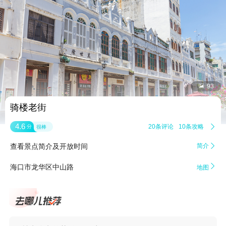


93
骑楼老街
4.6
20条评论
10条攻略

分
很棒
查看景点简介及开放时间
简介


海口市龙华区中山路
地图