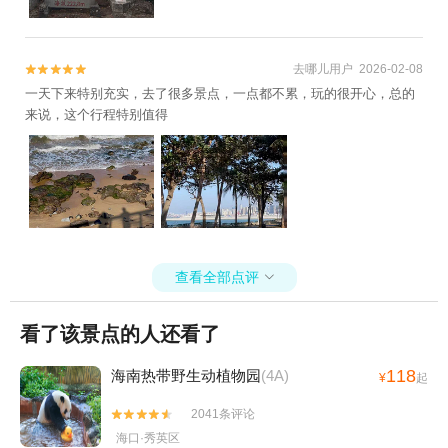
去哪儿用户 2026-02-08


一天下来特别充实，去了很多景点，一点都不累，玩的很开心，总的
来说，这个行程特别值得
查看全部点评

看了该景点的人还看了
118
海南热带野生动植物园
(4A)
¥
起
2041条评论


海口·秀英区