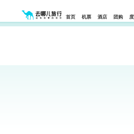
请
提
提
按
示:
示:
shift+enter
您
您
进
首页
机票
酒店
团购
度
入
已
已
去
进
离
哪
入
开
网
网
网
智
能
站
站
导
导
导
盲
航
航
语
音
区,
区
引
本
导
区
模
域
式
含
有
6
个
模
块,
按
下
Tab
键
浏