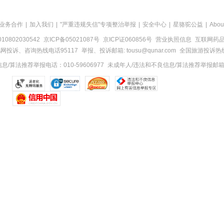
业务合作
|
加入我们
|
"严重违规失信"专项整治举报
|
安全中心
|
星骆驼公益
|
Abou
0802030542
京ICP备05021087号
京ICP证060856号
营业执照信息
互联网药品信
网投诉、咨询热线电话95117
举报、投诉邮箱: tousu@qunar.com
全国旅游投诉热线:
/算法推荐举报电话：010-59606977
未成年人/违法和不良信息/算法推荐举报邮箱：to