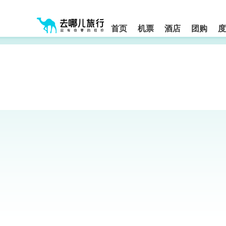
请
提
提
按
示:
示:
shift+enter
您
您
进
首页
机票
酒店
团购
度
入
已
已
去
进
离
哪
入
开
网
网
网
智
能
站
站
导
导
导
盲
航
航
语
音
区,
区
引
本
导
区
模
域
式
含
有
6
个
模
块,
按
下
Tab
键
浏