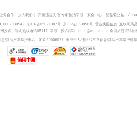
业务合作
|
加入我们
|
"严重违规失信"专项整治举报
|
安全中心
|
星骆驼公益
|
Abou
0802030542
京ICP备05021087号
京ICP证060856号
营业执照信息
互联网药品信
网投诉、咨询热线电话95117
举报、投诉邮箱: tousu@qunar.com
全国旅游投诉热线:
/算法推荐举报电话：010-59606977
未成年人/违法和不良信息/算法推荐举报邮箱：to