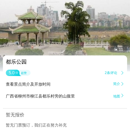


11
都乐公园
5.0
2条评论

分
超赞
查看景点简介及开放时间
简介


广西省柳州市柳江县都乐村旁的山腹里
地图
暂无报价
暂无门票预订，我们正在努力补充