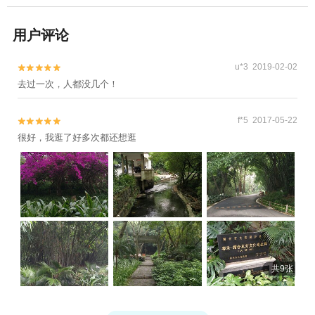
用户评论
u*3 2019-02-02


去过一次，人都没几个！
f*5 2017-05-22


很好，我逛了好多次都还想逛
共9张