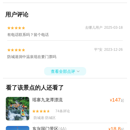
用户评论
去哪儿用户 2025-03-18


有电话联系吗？留个电话
平*安 2023-12-26


防城港洞中温泉现在要门票吗
查看全部点评

看了该景点的人还看了
147
瑶寨九龙潭漂流
¥
起
74条评论


防城港·防城区
18.8
东兴国门景区
(4A)
¥
起