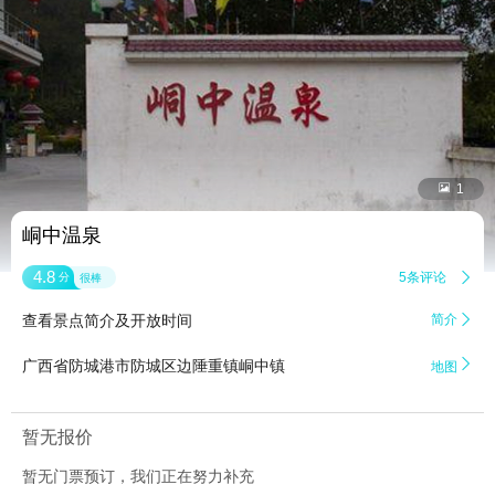


1
峒中温泉
4.8
5条评论

分
很棒
查看景点简介及开放时间
简介


广西省防城港市防城区边陲重镇峒中镇
地图
暂无报价
暂无门票预订，我们正在努力补充