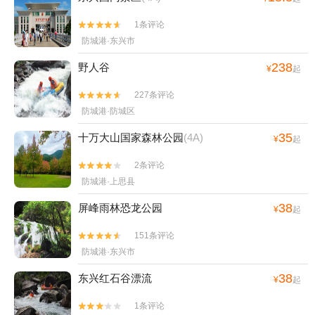
1条评论


防城港·东兴市
238
野人谷
¥
起
227条评论


防城港·防城区
35
十万大山国家森林公园
(4A)
¥
起
2条评论


防城港·上思县
38
屏峰雨林恐龙公园
¥
起
151条评论


防城港·东兴市
38
东兴红石谷漂流
¥
起
1条评论

