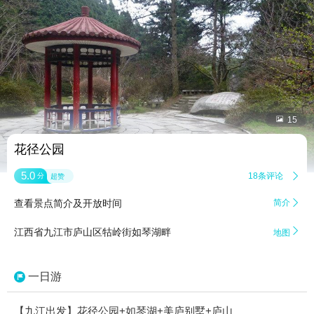


15
花径公园
5.0
18条评论

分
超赞
查看景点简介及开放时间
简介


江西省九江市庐山区牯岭街如琴湖畔
地图
一日游
【九江出发】花径公园+如琴湖+美庐别墅+庐山