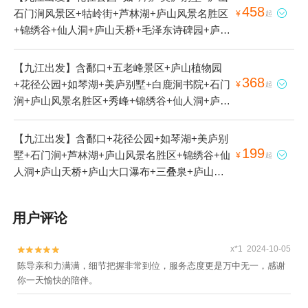
458
石门涧风景区+牯岭街+芦林湖+庐山风景名胜区

¥
起
+锦绣谷+仙人洞+庐山天桥+毛泽东诗碑园+庐山
抗战博物馆+三叠泉+锦绣谷-险峰+庐山博物馆
+白居易草堂+观妙亭+芦林大桥+谈判台+庐山索
【九江出发】含鄱口+五老峰景区+庐山植物园
道1日游
368
+花径公园+如琴湖+美庐别墅+白鹿洞书院+石门

¥
起
涧+庐山风景名胜区+秀峰+锦绣谷+仙人洞+庐山
天桥+毛泽东诗碑园+鄱阳湖候鸟保护区+庐山抗
战博物馆+三叠泉+锦绣谷-险峰+庐山博物馆+白
【九江出发】含鄱口+花径公园+如琴湖+美庐别
居易草堂+观妙亭+芦林大桥+谈判台1日游
199
墅+石门涧+芦林湖+庐山风景名胜区+锦绣谷+仙

¥
起
人洞+庐山天桥+庐山大口瀑布+三叠泉+庐山含
鄱口索道+庐山险峰+庐山博物馆+白居易草堂
+观妙亭+谈判台1日游
用户评论
x*1 2024-10-05


陈导亲和力满满，细节把握非常到位，服务态度更是万中无一，感谢
你一天愉快的陪伴。