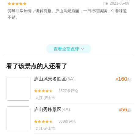
j*e 2021-05-08


劳导非常热情，讲解有趣。庐山风景秀丽，一日行程满满，午餐味道
不错。
查看全部点评

看了该景点的人还看了
160
庐山风景名胜区
(5A)
¥
起
2527条评论


九江·庐山市
56
庐山秀峰景区
(4A)
¥
起
508条评论


九江·庐山市