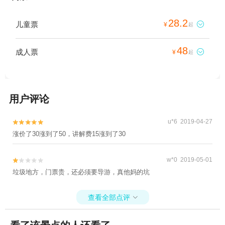
28.2
儿童票

¥
起
48
成人票

¥
起
用户评论
u*6 2019-04-27


涨价了30涨到了50，讲解费15涨到了30
w*0 2019-05-01


垃圾地方，门票贵，还必须要导游，真他妈的坑
查看全部点评
