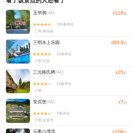
看了该景点的人还看了
118
玉华洞
(4A)
¥
起
354条评论


三明·将乐县
89.9
三明水上乐园
¥
起
62条评论


三明·沙县
25
三元格氏栲
(4A)
¥
起
16条评论


三明
7
安贞堡
(4A)
¥
起
5条评论


三明·永安市
108
云衢山漂流
¥
起