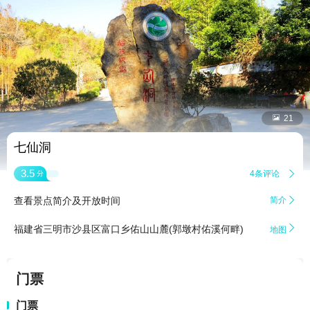


21
七仙洞
3.5
4条评论

分
查看景点简介及开放时间
简介


福建省三明市沙县区富口乡佑山山麓(郭墩村佑溪何畔)
地图
门票
门票