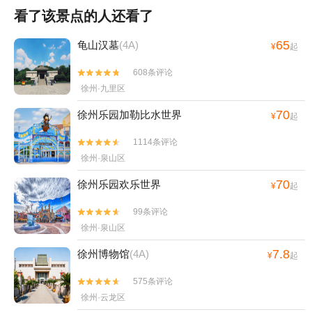
看了该景点的人还看了
65
龟山汉墓
(4A)
¥
起
608条评论


徐州·九里区
70
徐州乐园加勒比水世界
¥
起
1114条评论


徐州·泉山区
70
徐州乐园欢乐世界
¥
起
99条评论


徐州·泉山区
7.8
徐州博物馆
(4A)
¥
起
575条评论


徐州·云龙区