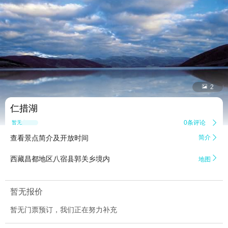


2
仁措湖
0条评论

暂无点评
查看景点简介及开放时间
简介


西藏昌都地区八宿县郭关乡境内
地图
暂无报价
暂无门票预订，我们正在努力补充