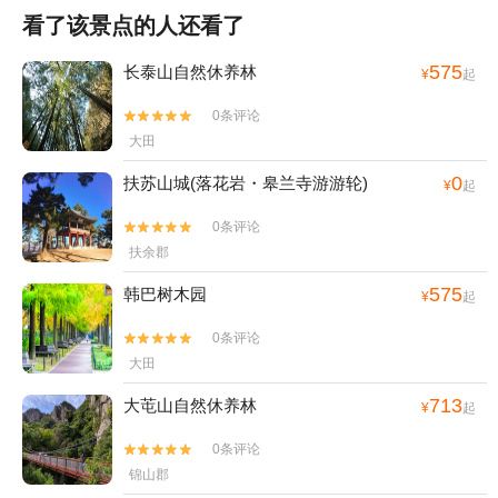
看了该景点的人还看了
575
长泰山自然休养林
¥
起
0条评论


大田
0
扶苏山城(落花岩・皋兰寺游游轮)
¥
起
0条评论


扶余郡
575
韩巴树木园
¥
起
0条评论


大田
713
大芚山自然休养林
¥
起
0条评论


锦山郡