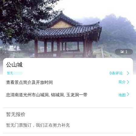


1
公山城
0条评论

暂无点评
查看景点简介及开放时间
简介


忠清南道光州市山城洞, 锦城洞, 玉龙洞一带
地图
暂无报价
暂无门票预订，我们正在努力补充