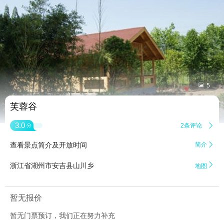


5
芙蓉谷
3.0
2条评论

分
查看景点简介及开放时间
简介


浙江省湖州市安吉县山川乡
地图
暂无报价
暂无门票预订，我们正在努力补充