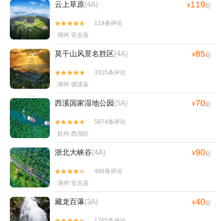
119
云上草原
(4A)
¥
起
119条评论


湖州·安吉县
85
莫干山风景名胜区
(4A)
¥
起
3315条评论


湖州·德清县
70
西溪国家湿地公园
(5A)
¥
起
5874条评论


杭州·西湖区
90
浙北大峡谷
(4A)
¥
起
489条评论


湖州·安吉县
40
藏龙百瀑
(3A)
¥
起
1765条评论

