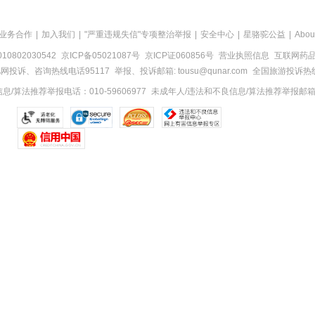
业务合作
|
加入我们
|
"严重违规失信"专项整治举报
|
安全中心
|
星骆驼公益
|
Abou
0802030542
京ICP备05021087号
京ICP证060856号
营业执照信息
互联网药品信
网投诉、咨询热线电话95117
举报、投诉邮箱: tousu@qunar.com
全国旅游投诉热线:
/算法推荐举报电话：010-59606977
未成年人/违法和不良信息/算法推荐举报邮箱：to