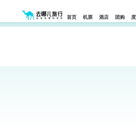
请
提
提
按
示:
示:
shift+enter
您
您
进
首页
机票
酒店
团购
度
入
已
已
去
进
离
哪
入
开
网
网
网
智
能
站
站
导
导
导
盲
航
航
语
音
区,
区
引
本
导
区
模
域
式
含
有
6
个
模
块,
按
下
Tab
键
浏