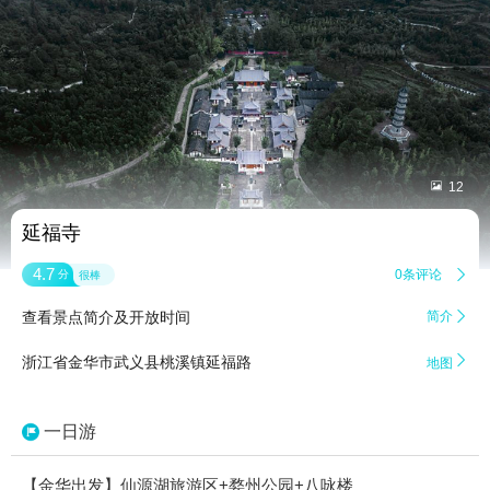


12
延福寺
4.7
0条评论

分
很棒
查看景点简介及开放时间
简介


浙江省金华市武义县桃溪镇延福路
地图
一日游
【金华出发】仙源湖旅游区+婺州公园+八咏楼