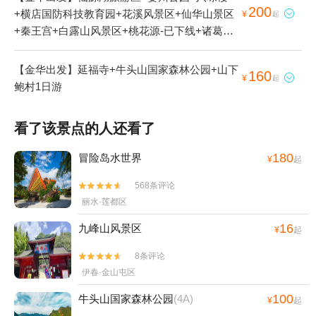
200
+横店国防科技教育园+花溪风景区+仙华山景区

¥
起
+秦王宫+白露山风景区+桃花源-已下线+诸葛八
卦村景区+横店圆明新园+十八涡景区+延福寺
+俞源太极星象村+横店影视城+武义县博物馆
【金华出发】延福寺+牛头山国家森林公园+山下
160

¥
起
+义乌博物馆+金华凤凰山公园+地下长河景区
鲍村1日游
+郭洞古生态村+寿仙谷+义乌国际商贸城+金华
山+石鹅湖+磐安百杖潭+清水湾沁温泉+灵岩景
看了该景点的人还看了
区+华夏文化园+金华府城隍庙+神丽峡+金华人
民广场+东阳卢宅景区+郭洞祭祖+金华双龙风景
180
冒险岛水世界
¥
起
旅游区+明清宫苑+东阳花园-已下线+义乌海洋世
界+舞龙峡景区+金华动物园+江南第一家+灵江
568条评论


源漂流+金华美地南山漂流+金华龙潭大峡谷+兰
丽水·莲都区
溪名果山庄+牛头山国家森林公园+寺平古村落景
16
九峰山风景区
¥
起
区+大红岩景区+东阳中国木雕城+金华安地仙源
谷漂流+武义欢乐山寨农庄+武义花溪十八湾+义
8条评论


乌马溪+义乌国际商贸城+清明上河图+永康森林
伊春·金山屯区
公园+寿仙谷漂流+龙山景区+永康云溪村+九峰
100
牛头山国家森林公园
(4A)
山风景区+横店梦幻谷水世界+九峰温泉+牛头山
¥
起