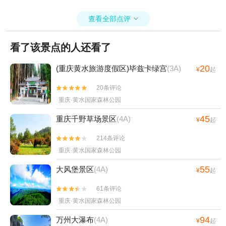
查看全部点评

看了该景点的人还看了
20
(重庆黄水旅游度假区)毕兹卡绿宫
(3A)
¥
起
20条评论


重庆·黄水国家森林公园
45
重庆千野草场景区
(4A)
¥
起
214条评论


重庆·黄水国家森林公园
55
大风堡景区
(4A)
¥
起
61条评论


重庆·黄水国家森林公园
94
万州大瀑布
(4A)
¥
起