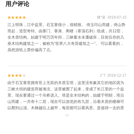
用户评论
烽*皇 2019-07-15


江上明珠，江中盆景。石宝寨很小，很精致。 倚玉印山而建，倚山势
而起，造型奇特。由寨门、寨身、阁楼（寨顶石刹）组成，共12层，
全木质结构。始建于明万历年间，三峡蓄水未遭破坏，目前仅存的几
座木结构建筑之一，被称为“世界八大奇异建筑之一”。 可以看看的，
虽然游轮上票价偏高了点。
1*7 2018-12-17


由于石宝寨里拥有世上无双的木质宝塔，这里没有象其它的地区因为
三峡大坝的建造而被淹没。这里被围了起来，变成了长江里的一个盆
景。现在要通过一个吊桥进入。塔是全木结构的，始建于明朝，塔沿
山而建，一共有十二层，现在可以游览的有九层，沿着木质的楼梯可
以爬到山顶。木梯越往上越窄，每层都可以看风景。是值得一去的景
点！
