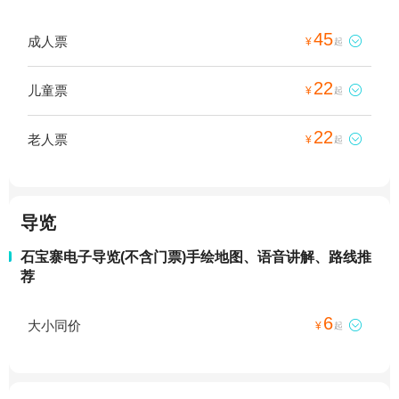
45
成人票

¥
起
22
儿童票

¥
起
22
老人票

¥
起
导览
石宝寨电子导览(不含门票)手绘地图、语音讲解、路线推
荐
6
大小同价

¥
起