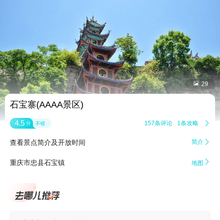


29
石宝寨(AAAA景区)
4.5
157条评论
1条攻略

分
不错
查看景点简介及开放时间
简介


重庆市忠县石宝镇
地图