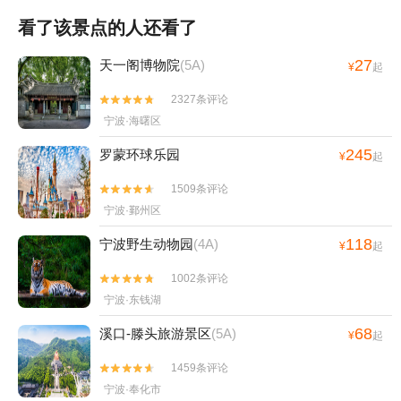
看了该景点的人还看了
27
天一阁博物院
(5A)
¥
起
2327条评论


宁波·海曙区
245
罗蒙环球乐园
¥
起
1509条评论


宁波·鄞州区
118
宁波野生动物园
(4A)
¥
起
1002条评论


宁波·东钱湖
68
溪口-滕头旅游景区
(5A)
¥
起
1459条评论


宁波·奉化市