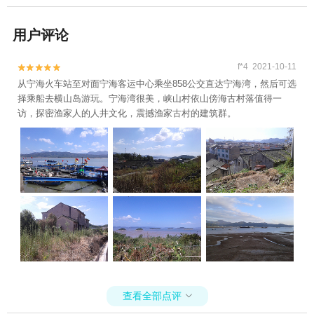
用户评论
f*4 2021-10-11


从宁海火车站至对面宁海客运中心乘坐858公交直达宁海湾，然后可选
择乘船去横山岛游玩。宁海湾很美，峡山村依山傍海古村落值得一
访，探密渔家人的人井文化，震撼渔家古村的建筑群。
查看全部点评
