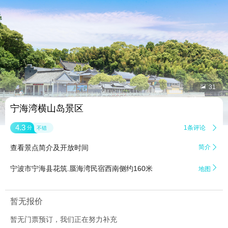


31
宁海湾横山岛景区
4.3
1条评论

分
不错
查看景点简介及开放时间
简介


宁波市宁海县花筑.蜃海湾民宿西南侧约160米
地图
暂无报价
暂无门票预订，我们正在努力补充