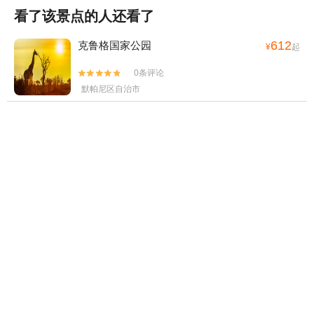
看了该景点的人还看了
612
克鲁格国家公园
¥
起
0条评论


默帕尼区自治市