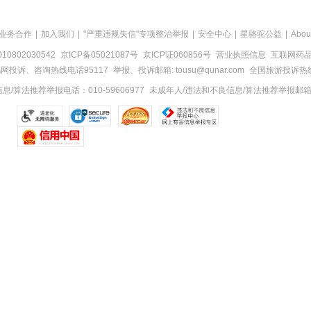
业务合作
|
加入我们
|
"严重违规失信"专项整治举报
|
安全中心
|
星骆驼公益
|
Abou
0802030542
京ICP备05021087号
京ICP证060856号
营业执照信息
互联网药品信
网投诉、咨询热线电话95117
举报、投诉邮箱: tousu@qunar.com
全国旅游投诉热线:
/算法推荐举报电话：010-59606977
未成年人/违法和不良信息/算法推荐举报邮箱：to