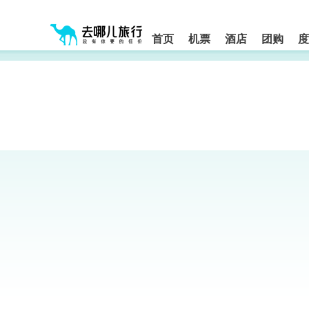
请
提
提
按
示:
示:
shift+enter
您
您
进
首页
机票
酒店
团购
度
入
已
已
去
进
离
哪
入
开
网
网
网
智
能
站
站
导
导
导
盲
航
航
语
音
区,
区
引
本
导
区
模
域
式
含
有
6
个
模
块,
按
下
Tab
键
浏