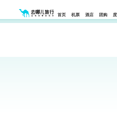
请
提
提
按
示:
示:
shift+enter
您
您
进
首页
机票
酒店
团购
度
入
已
已
去
进
离
哪
入
开
网
网
网
智
能
站
站
导
导
导
盲
航
航
语
音
区,
区
引
本
导
区
模
域
式
含
有
6
个
模
块,
按
下
Tab
键
浏