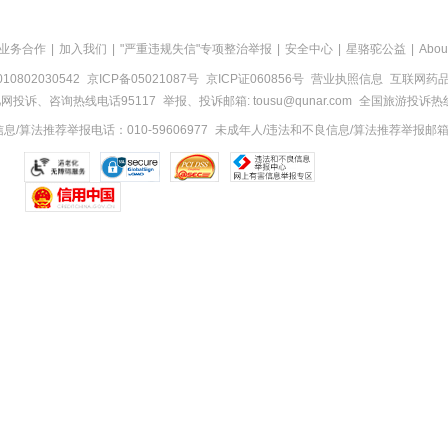
业务合作
|
加入我们
|
"严重违规失信"专项整治举报
|
安全中心
|
星骆驼公益
|
Abou
0802030542
京ICP备05021087号
京ICP证060856号
营业执照信息
互联网药品信
网投诉、咨询热线电话95117
举报、投诉邮箱: tousu@qunar.com
全国旅游投诉热线:
/算法推荐举报电话：010-59606977
未成年人/违法和不良信息/算法推荐举报邮箱：to