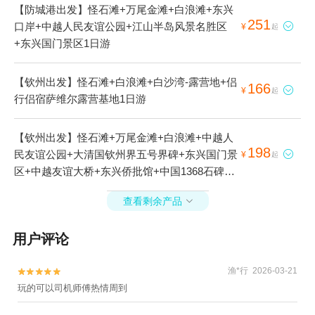
【防城港出发】怪石滩+万尾金滩+白浪滩+东兴
251
口岸+中越人民友谊公园+江山半岛风景名胜区

¥
起
+东兴国门景区1日游
【钦州出发】怪石滩+白浪滩+白沙湾-露营地+侣
166

¥
起
行侣宿萨维尔露营基地1日游
【钦州出发】怪石滩+万尾金滩+白浪滩+中越人
198
民友谊公园+大清国钦州界五号界碑+东兴国门景

¥
起
区+中越友谊大桥+东兴侨批馆+中国1368石碑1
日游
查看剩余产品

用户评论
渔*行 2026-03-21


玩的可以司机师傅热情周到