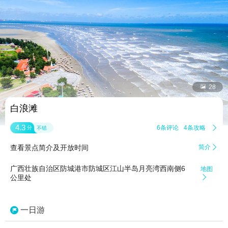


28
白浪滩
4.3
6条评论
4条攻略

分
不错
查看景点简介及开放时间
简介

广西壮族自治区防城港市防城区江山半岛月亮湾西南侧6
地图
公里处

一日游