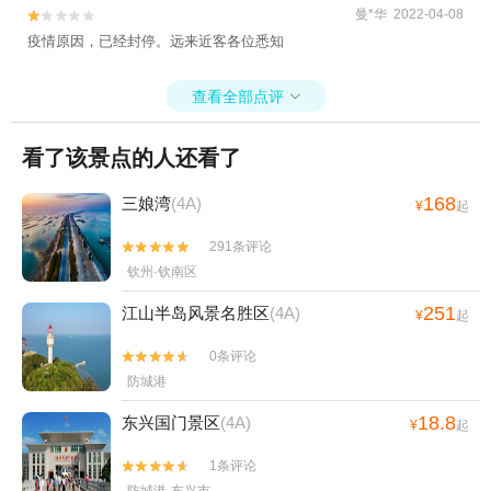
曼*华 2022-04-08


疫情原因，已经封停。远来近客各位悉知
查看全部点评

看了该景点的人还看了
168
三娘湾
(4A)
¥
起
291条评论


钦州·钦南区
251
江山半岛风景名胜区
(4A)
¥
起
0条评论


防城港
18.8
东兴国门景区
(4A)
¥
起
1条评论

