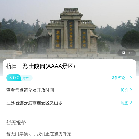


10
抗日山烈士陵园(AAAA景区)
5.0
3条评论

分
超赞
查看景点简介及开放时间
简介


江苏省连云港市连云区夹山乡
地图
暂无报价
暂无门票预订，我们正在努力补充