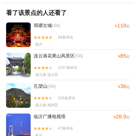
看了该景点的人还看了
118
琅琊古城
(4A)
¥
起
98条评论


临沂
85
连云港花果山风景区
(5A)
¥
起
2157条评论


连云港·连云区
36
孔望山
(4A)
¥
起
102条评论


连云港·海州区
28.9
临沂广播电视塔
¥
起
47条评论


临沂