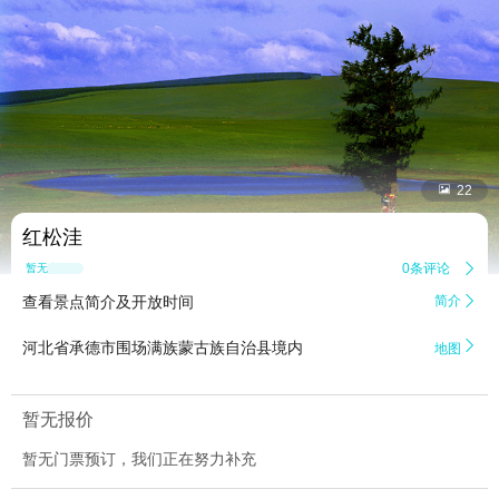


22
红松洼
0条评论

暂无点评
查看景点简介及开放时间
简介


河北省承德市围场满族蒙古族自治县境内
地图
暂无报价
暂无门票预订，我们正在努力补充