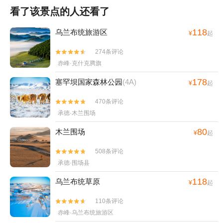
看了该景点的人还看了
118
乌兰布统旅游区
¥
起
274条评论


赤峰·克什克腾旗
178
塞罕坝国家森林公园
(4A)
¥
起
470条评论


承德·木兰围场
80
木兰围场
¥
起
508条评论


承德·围场县
118
乌兰布统草原
¥
起
110条评论


赤峰·乌兰布统旅游区