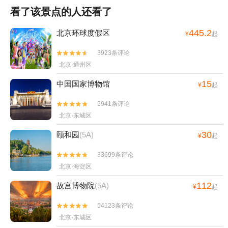
看了该景点的人还看了
445.2
北京环球度假区
¥
起
3923条评论


北京·通州区
15
中国国家博物馆
¥
起
5941条评论


北京·东城区
30
颐和园
(5A)
¥
起
33699条评论


北京·海淀区
112
故宫博物院
(5A)
¥
起
54123条评论


北京·东城区