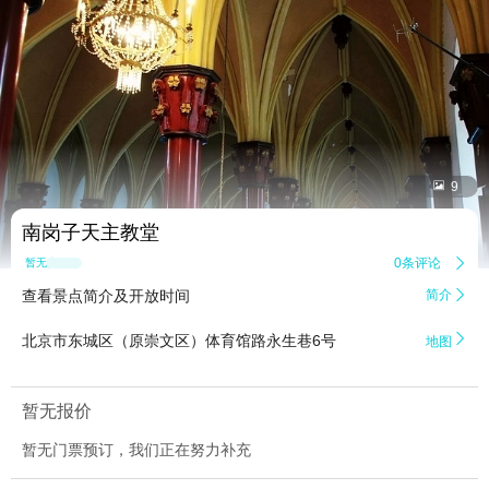


9
南岗子天主教堂
0条评论

暂无点评
查看景点简介及开放时间
简介


北京市东城区（原崇文区）体育馆路永生巷6号
地图
暂无报价
暂无门票预订，我们正在努力补充