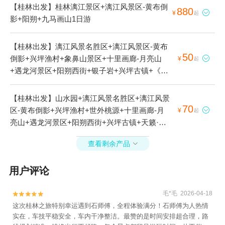
【桂林出发】桂林漓江景区+漓江风景区-黄布倒
880

¥
起
影+阳朔+九马画山1日游
【桂林出发】漓江风景名胜区+漓江风景区-黄布
50
倒影+兴坪渔村+象鼻山景区+十里画廊-月亮山

¥
起
+遇龙河景区+阳朔西街+银子岩+兴坪古镇+《印
象刘三姐》山水实景演出+阳朔+桂林两江四湖景
区+九马画山+兴坪古戏台+刘三姐水上公园+十
【桂林出发】山水园+漓江风景名胜区+漓江风景
里画廊+漓江三星游船+漓江四星游船+杨堤—九
70
区-黄布倒影+兴坪渔村+世外桃源+十里画廊-月

¥
起
马画山漓江竹筏漂流+阳朔单车骑行+漓江竹筏游
亮山+遇龙河景区+阳朔西街+兴坪古镇+天籁·蝴
+古渔村+杨堤烟雨+漓江（唐人街-林家州）竹筏
蝶泉+《印象刘三姐》山水实景演出+阳朔+大榕
漂流+工农桥+富里桥+阳朔戏楼+桂林千古情+漓
查看剩余产品

树+金水岩+十里画廊+展卓直升机阳朔基地+相
江精华游+遇龙河竹筏漂游+20元人民币背景观
公山景区+漓江竹筏游+工农桥+三千漓中国山水
景台+杨堤兴坪漓江竹筏游+漓江+兴坪佳境+杨
用户评论
人文度假区+燕莎热气球飞行体验+阳朔如意峰索
堤九马漓江竹筏漂流+杨堤码头1日游
道景区+遇龙河竹筏漂游1日游
毛*毛 2026-04-18


这次桂林之旅特别幸运遇到石师傅，全程体验满分！石师傅为人热情
实在，车技平稳安全，车内干净整洁。最赞的是时间安排超合理，路