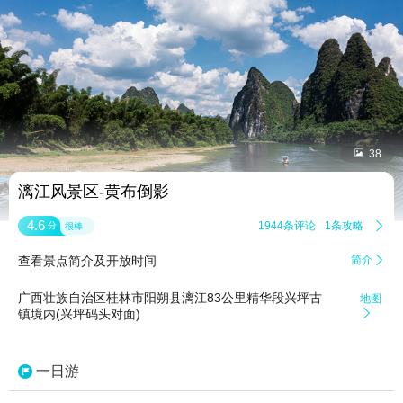


38
漓江风景区-黄布倒影
4.6
1944条评论
1条攻略

分
很棒
查看景点简介及开放时间
简介

广西壮族自治区桂林市阳朔县漓江83公里精华段兴坪古
地图
镇境内(兴坪码头对面)

一日游