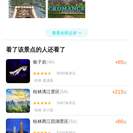
查看全部点评

看了该景点的人还看了
65
银子岩
(4A)
¥
起
8009条评论


桂林·荔浦县
215
桂林漓江景区
(5A)
¥
起
5847条评论


桂林·灵川县
60
桂林两江四湖景区
(5A)
¥
起
5104条评论

