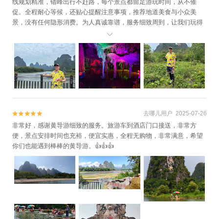
线规划精准，错峰出行不赶路，每个景点都留足游玩时间，从不催
促。全程耐心等候，还贴心提醒注意事项，推荐地道美食与小众美
景，没有任何隐形消费。为人真诚靠谱，服务细致周到，让我们玩得
轻松又尽兴，强烈推荐给来桂林的朋友，选择石师傅绝对放心！

去哪儿用户 2025-07-26


非常好，感谢黄导游细致的服务。旅游车到酒店门口接送，非常方
便，景点安排时间也充裕，便宜实惠，全程无购物，非常满意，希望
你们也能遇到棒棒的黄导游。👍👍👍