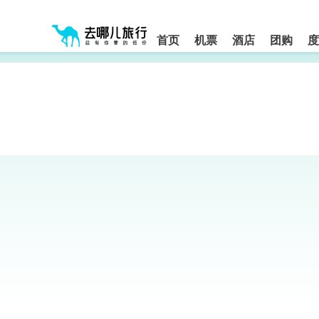
请
提
提
按
示:
示:
shift+enter
您
您
进
首页
机票
酒店
团购
度
入
已
已
去
进
离
哪
入
开
网
网
网
智
能
站
站
导
导
导
盲
航
航
语
音
区,
区
引
本
导
区
模
域
式
含
有
6
个
模
块,
按
下
Tab
键
浏