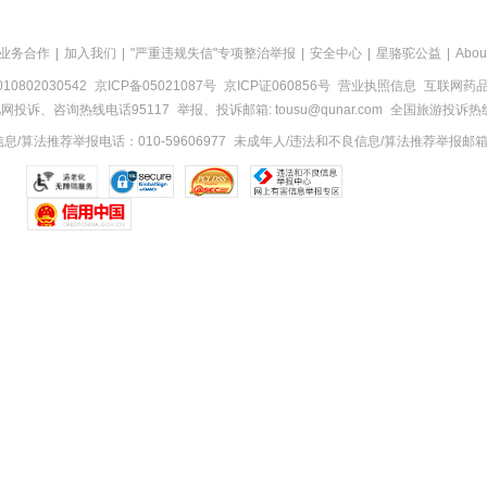
业务合作
|
加入我们
|
"严重违规失信"专项整治举报
|
安全中心
|
星骆驼公益
|
Abou
0802030542
京ICP备05021087号
京ICP证060856号
营业执照信息
互联网药品信
网投诉、咨询热线电话95117
举报、投诉邮箱: tousu@qunar.com
全国旅游投诉热线:
/算法推荐举报电话：010-59606977
未成年人/违法和不良信息/算法推荐举报邮箱：to