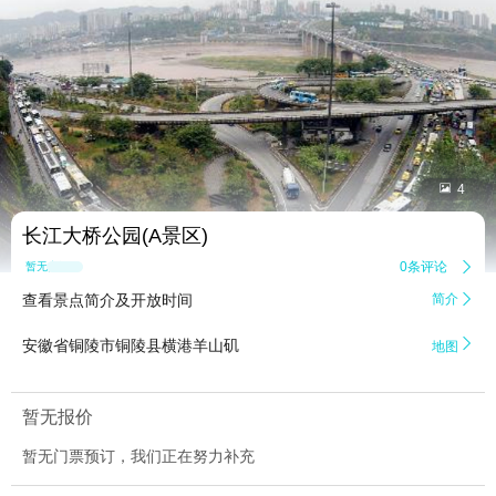


4
长江大桥公园(A景区)
0条评论

暂无点评
查看景点简介及开放时间
简介


安徽省铜陵市铜陵县横港羊山矶
地图
暂无报价
暂无门票预订，我们正在努力补充