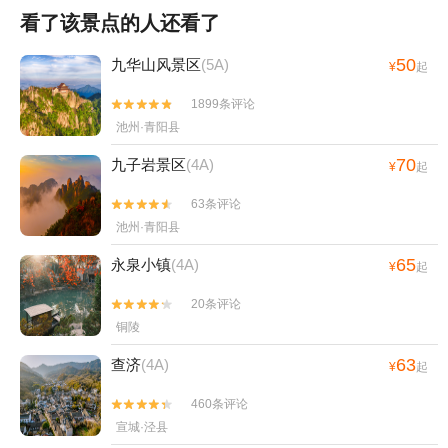
看了该景点的人还看了
50
九华山风景区
(5A)
¥
起
1899条评论


池州·青阳县
70
九子岩景区
(4A)
¥
起
63条评论


池州·青阳县
65
永泉小镇
(4A)
¥
起
20条评论


铜陵
63
查济
(4A)
¥
起
460条评论


宣城·泾县