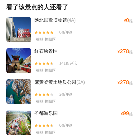
看了该景点的人还看了
0
陕北民歌博物馆
(4A)
¥
起
0条评论


榆林·榆阳区
278
红石峡景区
¥
起
141条评论


榆林·榆阳区
278
麻黄梁黄土地质公园
(3A)
¥
起
2条评论


榆林·榆阳区
99
圣都游乐园
¥
起
0条评论


榆林·榆阳区