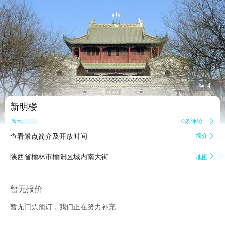


4
新明楼
0条评论

暂无点评
查看景点简介及开放时间
简介


陕西省榆林市榆阳区城内南大街
地图
暂无报价
暂无门票预订，我们正在努力补充