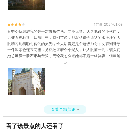
精*侠 2017-01-09


其中令我最难忘的是一对青梅竹马、两小无猜、天造地设的小伙伴，
男孩五观标致、眉清目秀，特别英俊，那双仿佛会说话的水汪汪的大
眼睛闪动着聪明伶俐的灵光，长大后肯定是个超级帅哥；女孩则身穿
一件深紫色连衣花裙，竟然还留着个小光头，让人眼前一亮，镜头前
她总显得一脸严肃与羞涩，无论我怎么逗她都不露一丝笑容，但当她
观看照片时脸上顿时绽放出如花的笑厣，还带着一对小酒窝，十分迷

人。
查看全部点评

看了该景点的人还看了