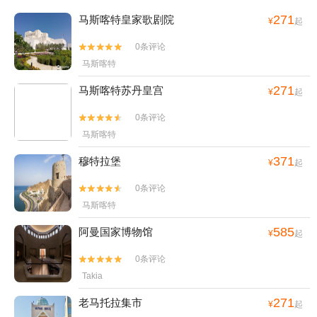
271
马斯喀特皇家歌剧院
¥
起
0条评论


马斯喀特
271
马斯喀特苏丹皇宫
¥
起
0条评论


马斯喀特
371
穆特拉堡
¥
起
0条评论


马斯喀特
585
阿曼国家博物馆
¥
起
0条评论


Takia
271
老马托拉集市
¥
起