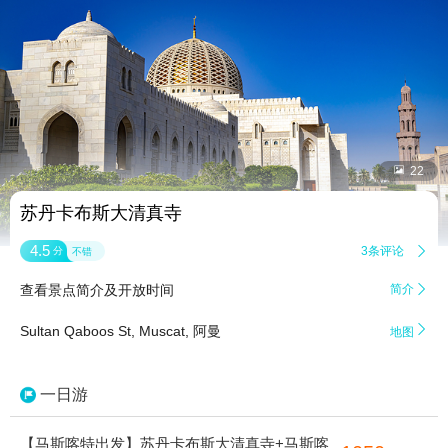


22
苏丹卡布斯大清真寺
4.5
3条评论

分
不错
查看景点简介及开放时间
简介


Sultan Qaboos St, Muscat, 阿曼
地图
一日游
【马斯喀特出发】苏丹卡布斯大清真寺+马斯喀