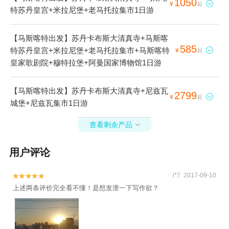
1050

¥
起
特苏丹皇宫+米拉尼堡+老马托拉集市1日游
【马斯喀特出发】苏丹卡布斯大清真寺+马斯喀
585
特苏丹皇宫+米拉尼堡+老马托拉集市+马斯喀特

¥
起
皇家歌剧院+穆特拉堡+阿曼国家博物馆1日游
【马斯喀特出发】苏丹卡布斯大清真寺+尼兹瓦
2799

¥
起
城堡+尼兹瓦集市1日游
查看剩余产品

用户评论
i*7 2017-09-10


上述两条评价完全看不懂！是想发泄一下写作欲？