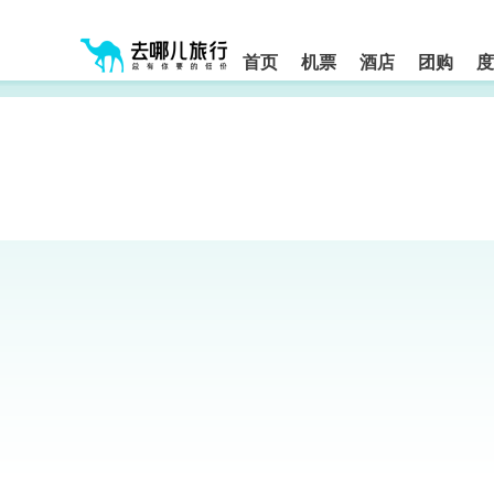
请
提
提
按
示:
示:
shift+enter
您
您
进
首页
机票
酒店
团购
度
入
已
已
去
进
离
哪
入
开
网
网
网
智
能
站
站
导
导
导
盲
航
航
语
音
区,
区
引
本
导
区
模
域
式
含
有
6
个
模
块,
按
下
Tab
键
浏