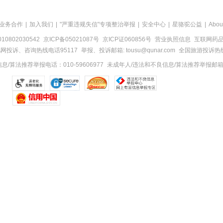
业务合作
|
加入我们
|
"严重违规失信"专项整治举报
|
安全中心
|
星骆驼公益
|
Abou
0802030542
京ICP备05021087号
京ICP证060856号
营业执照信息
互联网药品信
网投诉、咨询热线电话95117
举报、投诉邮箱: tousu@qunar.com
全国旅游投诉热线:
/算法推荐举报电话：010-59606977
未成年人/违法和不良信息/算法推荐举报邮箱：to