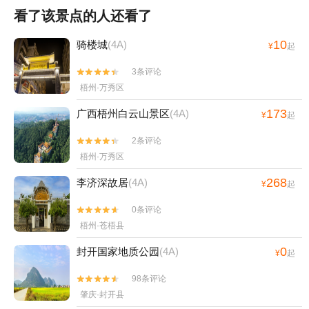
看了该景点的人还看了
10
骑楼城
(4A)
¥
起
3条评论


梧州·万秀区
173
广西梧州白云山景区
(4A)
¥
起
2条评论


梧州·万秀区
268
李济深故居
(4A)
¥
起
0条评论


梧州·苍梧县
0
封开国家地质公园
(4A)
¥
起
98条评论


肇庆·封开县