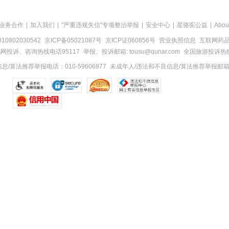
业务合作
|
加入我们
|
"严重违规失信"专项整治举报
|
安全中心
|
星骆驼公益
|
Abou
0802030542
京ICP备05021087号
京ICP证060856号
营业执照信息
互联网药品信
网投诉、咨询热线电话95117
举报、投诉邮箱: tousu@qunar.com
全国旅游投诉热线:
/算法推荐举报电话：010-59606977
未成年人/违法和不良信息/算法推荐举报邮箱：to