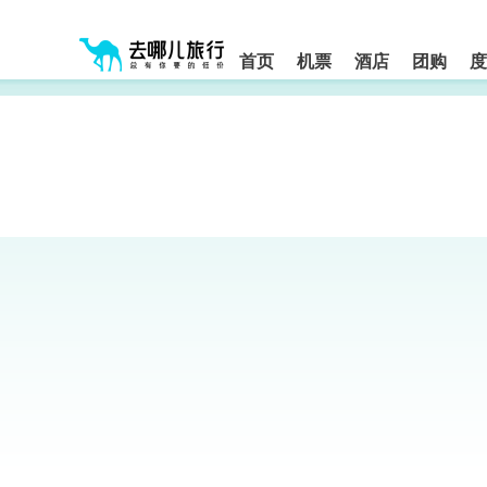
请
提
提
按
示:
示:
shift+enter
您
您
进
首页
机票
酒店
团购
度
入
已
已
去
进
离
哪
入
开
网
网
网
智
能
站
站
导
导
导
盲
航
航
语
音
区,
区
引
本
导
区
模
域
式
含
有
6
个
模
块,
按
下
Tab
键
浏