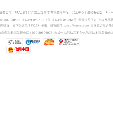
业务合作
|
加入我们
|
"严重违规失信"专项整治举报
|
安全中心
|
星骆驼公益
|
Abou
0802030542
京ICP备05021087号
京ICP证060856号
营业执照信息
互联网药品信
网投诉、咨询热线电话95117
举报、投诉邮箱: tousu@qunar.com
全国旅游投诉热线:
/算法推荐举报电话：010-59606977
未成年人/违法和不良信息/算法推荐举报邮箱：to