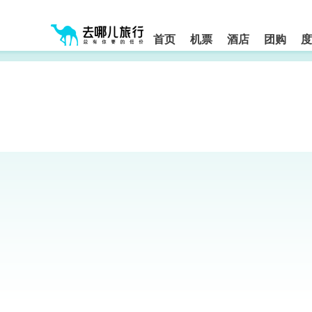
请
提
提
按
示:
示:
shift+enter
您
您
进
首页
机票
酒店
团购
度
入
已
已
去
进
离
哪
入
开
网
网
网
智
能
站
站
导
导
导
盲
航
航
语
音
区,
区
引
本
导
区
模
域
式
含
有
6
个
模
块,
按
下
Tab
键
浏