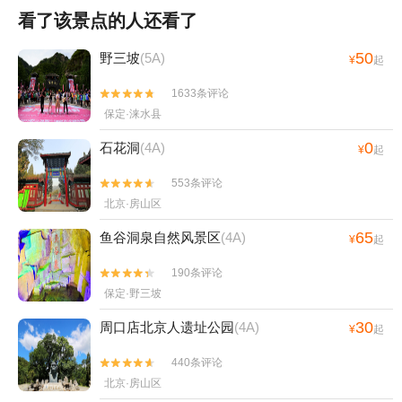
看了该景点的人还看了
50
野三坡
(5A)
¥
起
1633条评论


保定·涞水县
0
石花洞
(4A)
¥
起
553条评论


北京·房山区
65
鱼谷洞泉自然风景区
(4A)
¥
起
190条评论


保定·野三坡
30
周口店北京人遗址公园
(4A)
¥
起
440条评论


北京·房山区