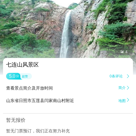


4
七连山风景区
5.0
0条评论

分
超赞
查看景点简介及开放时间
简介


山东省日照市五莲县闫家南山村附近
地图
暂无报价
暂无门票预订，我们正在努力补充