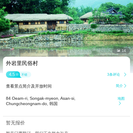


14
外岩里民俗村
4.5
3条评论

分
不错
查看景点简介及开放时间
简介

84 Oeam-ri, Songak-myeon, Asan-si,
地图
Chungcheongnam-do, 韩国

暂无报价