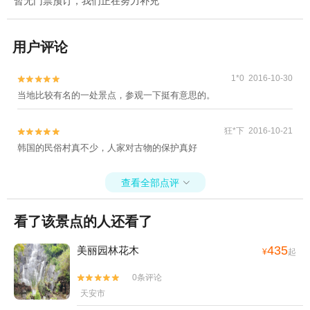
暂无门票预订，我们正在努力补充
用户评论
1*0 2016-10-30


当地比较有名的一处景点，参观一下挺有意思的。
狂*下 2016-10-21


韩国的民俗村真不少，人家对古物的保护真好
查看全部点评

看了该景点的人还看了
435
美丽园林花木
¥
起
0条评论


天安市