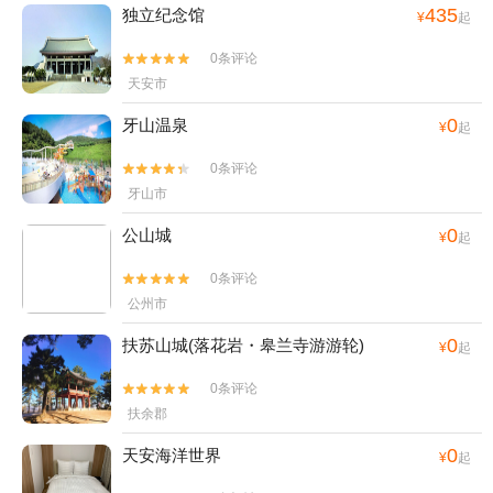
435
独立纪念馆
¥
起
0条评论


天安市
0
牙山温泉
¥
起
0条评论


牙山市
0
公山城
¥
起
0条评论


公州市
0
扶苏山城(落花岩・皋兰寺游游轮)
¥
起
0条评论


扶余郡
0
天安海洋世界
¥
起