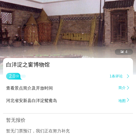


4
白洋淀之窗博物馆
2.0
1条评论

分
查看景点简介及开放时间
简介


河北省安新县白洋淀鸳鸯岛
地图
暂无报价
暂无门票预订，我们正在努力补充