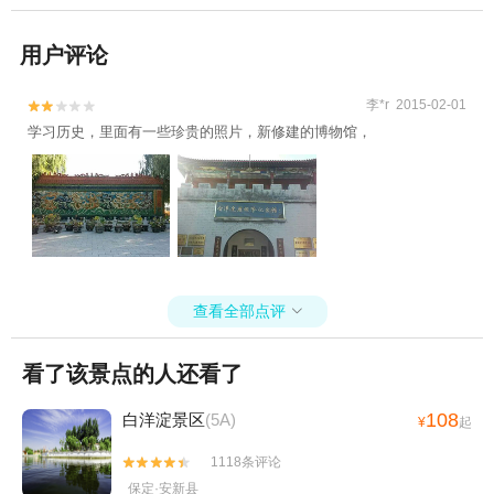
用户评论
李*r 2015-02-01


学习历史，里面有一些珍贵的照片，新修建的博物馆，
查看全部点评

看了该景点的人还看了
108
白洋淀景区
(5A)
¥
起
1118条评论


保定·安新县