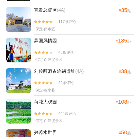
35
直隶总督署
(4A)
¥
起
117条评论


保定·南市区
185
异国风情园
¥
起
43条评论


保定·白洋淀景区
38
刘伶醉酒古烧锅遗址
(4A)
¥
起
32条评论


保定·徐水县
108
荷花大观园
¥
起
444条评论


保定·白洋淀景区
50
兴芮水世界
¥
起