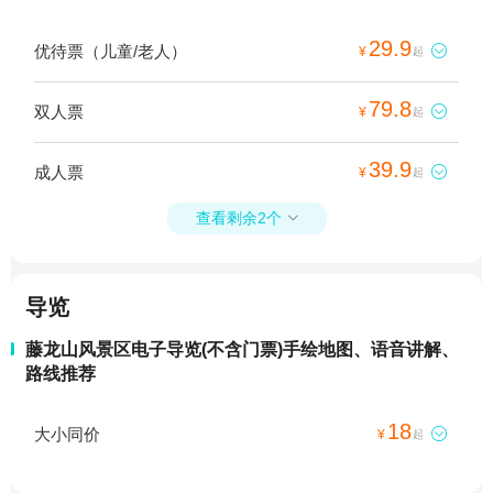
29.9
优待票（儿童/老人）

¥
起
79.8
双人票

¥
起
39.9
成人票

¥
起
查看剩余2个

导览
藤龙山风景区电子导览(不含门票)手绘地图、语音讲解、
路线推荐
18
大小同价

¥
起