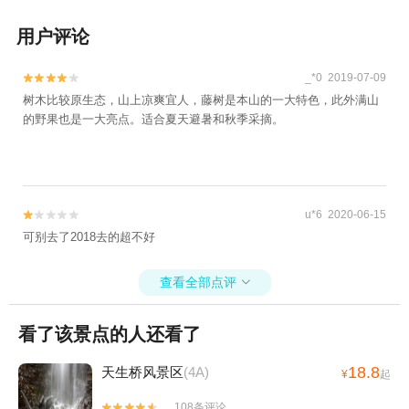
用户评论
_*0 2019-07-09


树木比较原生态，山上凉爽宜人，藤树是本山的一大特色，此外满山
的野果也是一大亮点。适合夏天避暑和秋季采摘。
u*6 2020-06-15


可别去了2018去的超不好
查看全部点评

看了该景点的人还看了
18.8
天生桥风景区
(4A)
¥
起
108条评论

