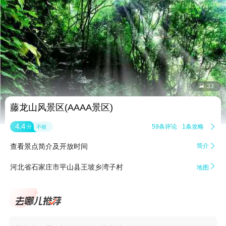


33
藤龙山风景区(AAAA景区)
4.4
59条评论
1条攻略

分
不错
查看景点简介及开放时间
简介


河北省石家庄市平山县王坡乡湾子村
地图