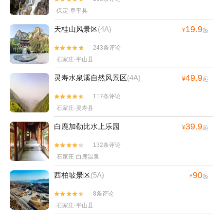
保定·阜平县
19.9
天桂山风景区
(4A)
¥
起
243条评论


石家庄·平山县
49.9
灵寿水泉溪自然风景区
(4A)
¥
起
117条评论


石家庄·灵寿县
39.9
白鹿加勒比水上乐园
¥
起
132条评论


石家庄·白鹿温泉
90
西柏坡景区
(5A)
¥
起
8条评论


石家庄·平山县