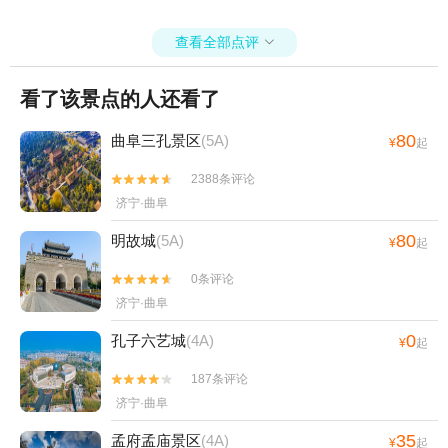
查看全部点评

看了该景点的人还看了
80
曲阜三孔景区
(5A)
¥
起
2388条评论


济宁·曲阜
80
明故城
(5A)
¥
起
0条评论


济宁·曲阜
0
孔子六艺城
(4A)
¥
起
187条评论


济宁·曲阜
35
孟府孟庙景区
(4A)
¥
起