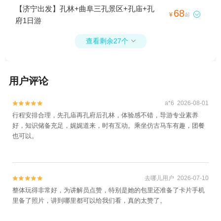
【济宁出发】孔林+曲阜三孔景区+孔庙+孔
68

¥
起
府1日游
查看剩余27个

用户评论
a*6 2026-08-01


行程安排合理，先孔庙再孔府后孔林，体验感不错，导游专业素养
好，知识储备充足，娓娓道来，时有互动。乘坐仿古马车有趣，团餐
也可以。
去哪儿用户 2026-07-10


整体玩得非常好，为讲解员点赞，特别是她的包里还准备了卡片手机
里备了照片，讲到哪里都可以给我们看，真的太赞了。