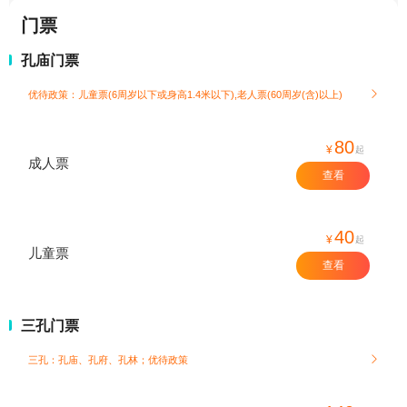
门票
孔庙门票
优待政策：儿童票(6周岁以下或身高1.4米以下),老人票(60周岁(含)以上)

80
¥
起
成人票
查看
40
¥
起
儿童票
查看
三孔门票
三孔：孔庙、孔府、孔林；
优待政策
