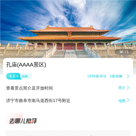


71
孔庙(AAAA景区)
4.6
1439条评论
1条攻略

分
很棒
查看景点简介及开放时间
简介


济宁市曲阜市南马道西街17号附近
地图