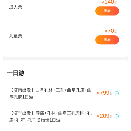
140
¥
起
成人票
查看
70
¥
起
儿童票
查看
一日游
【济南出发】曲阜孔林+三孔+曲阜孔庙+曲
799

¥
起
阜孔府1日游
【济宁出发】颜庙+孔林+曲阜三孔景区+孔
209

¥
起
庙+孔府+孔子博物馆1日游