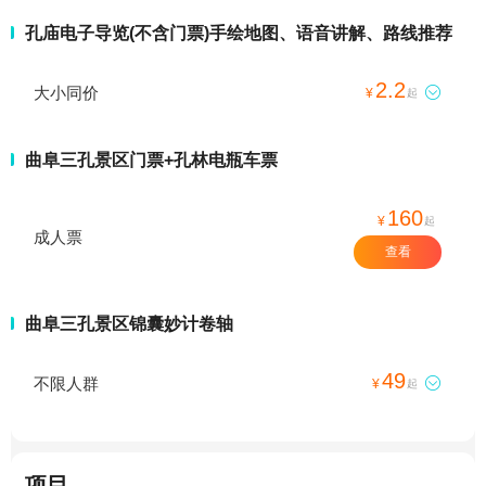
孔庙电子导览(不含门票)手绘地图、语音讲解、路线推荐
2.2
大小同价

¥
起
曲阜三孔景区门票+孔林电瓶车票
160
¥
起
成人票
查看
曲阜三孔景区锦囊妙计卷轴
49
不限人群

¥
起
项目