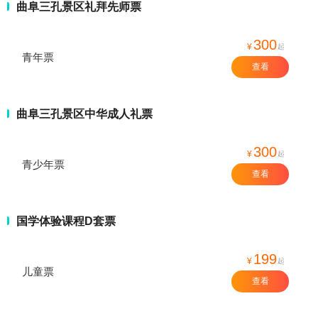
曲阜三孔景区礼拜先师票
300
¥
起
青年票
查看
曲阜三孔景区中华成人礼票
300
¥
起
青少年票
查看
国学体验课程D套票
199
¥
起
儿童票
查看