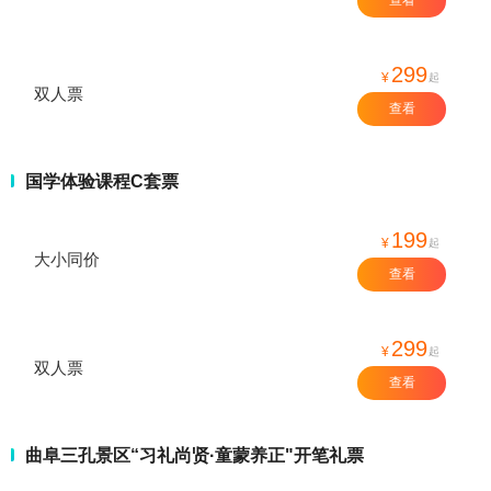
299
¥
起
双人票
查看
国学体验课程C套票
199
¥
起
大小同价
查看
299
¥
起
双人票
查看
曲阜三孔景区“习礼尚贤·童蒙养正"开笔礼票