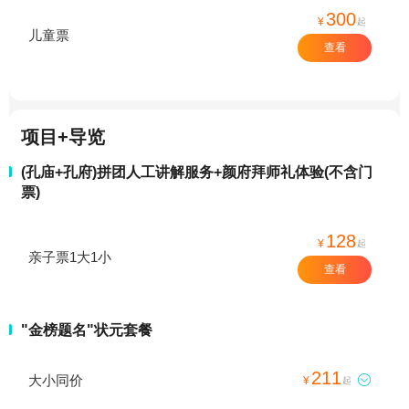
300
¥
起
儿童票
查看
项目+导览
(孔庙+孔府)拼团人工讲解服务+颜府拜师礼体验(不含门
票)
128
¥
起
亲子票1大1小
查看
"金榜题名"状元套餐
211
大小同价

¥
起