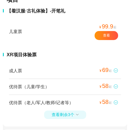
【着汉服·古礼体验】-开笔礼
99.9
¥
起
儿童票
查看
XR项目体验票
69
成人票

¥
起
58
优待票（儿童/学生）

¥
起
58
优待票（老人/军人/教师/记者等）

¥
起
查看剩余3个
