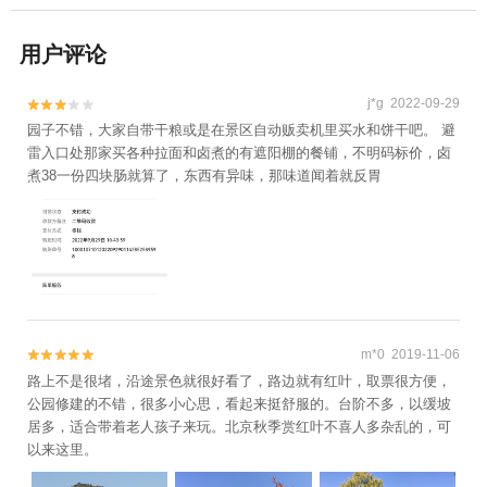
用户评论
j*g 2022-09-29


园子不错，大家自带干粮或是在景区自动贩卖机里买水和饼干吧。 避
雷入口处那家买各种拉面和卤煮的有遮阳棚的餐铺，不明码标价，卤
煮38一份四块肠就算了，东西有异味，那味道闻着就反胃
m*0 2019-11-06


路上不是很堵，沿途景色就很好看了，路边就有红叶，取票很方便，
公园修建的不错，很多小心思，看起来挺舒服的。台阶不多，以缓坡
居多，适合带着老人孩子来玩。北京秋季赏红叶不喜人多杂乱的，可
以来这里。