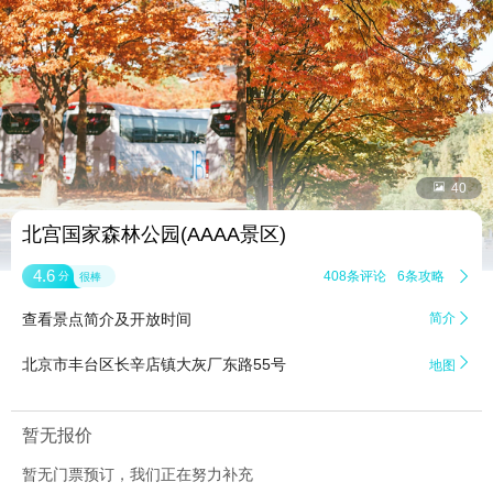


40
北宫国家森林公园(AAAA景区)
4.6
408条评论
6条攻略

分
很棒
查看景点简介及开放时间
简介


北京市丰台区长辛店镇大灰厂东路55号
地图
暂无报价
暂无门票预订，我们正在努力补充