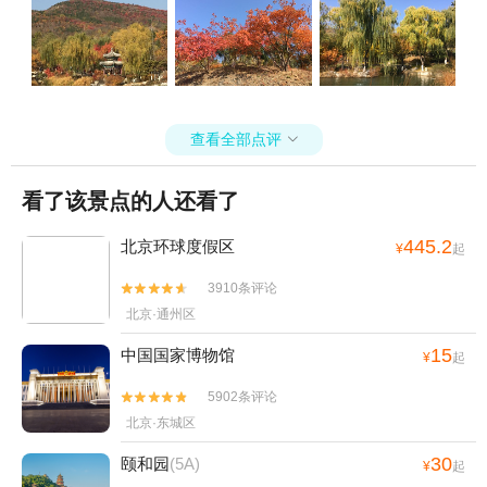
查看全部点评

看了该景点的人还看了
445.2
北京环球度假区
¥
起
3910条评论


北京·通州区
15
中国国家博物馆
¥
起
5902条评论


北京·东城区
30
颐和园
(5A)
¥
起