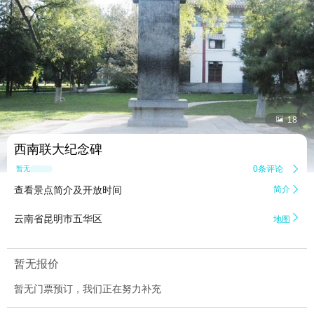


18
西南联大纪念碑
0条评论

暂无点评
查看景点简介及开放时间
简介


云南省昆明市五华区
地图
暂无报价
暂无门票预订，我们正在努力补充