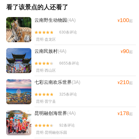
看了该景点的人还看了
100
云南野生动物园
(4A)
¥
起
630条评论


昆明·盘龙区
90
云南民族村
(4A)
¥
起
6655条评论


昆明·西山区
210
七彩云南欢乐世界
(3A)
¥
起
325条评论


昆明·晋宁县
178
昆明融创海世界
(4A)
¥
起
92条评论


昆明·昆明融创乐园