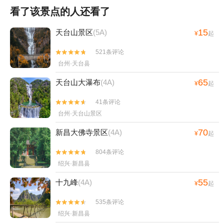
看了该景点的人还看了
15
天台山景区
(5A)
¥
起
521条评论


台州·天台县
65
天台山大瀑布
(4A)
¥
起
41条评论


台州·天台山景区
70
新昌大佛寺景区
(4A)
¥
起
804条评论


绍兴·新昌县
55
十九峰
(4A)
¥
起
535条评论


绍兴·新昌县