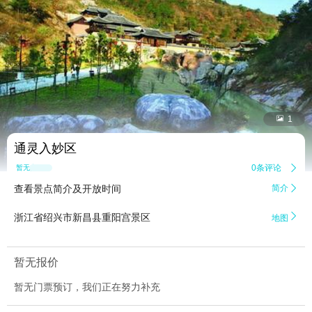


1
通灵入妙区
0条评论

暂无点评
查看景点简介及开放时间
简介


浙江省绍兴市新昌县重阳宫景区
地图
暂无报价
暂无门票预订，我们正在努力补充