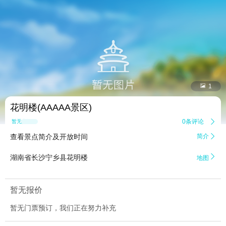


1
花明楼(AAAAA景区)
0条评论

暂无点评
查看景点简介及开放时间
简介


湖南省长沙宁乡县花明楼
地图
暂无报价
暂无门票预订，我们正在努力补充