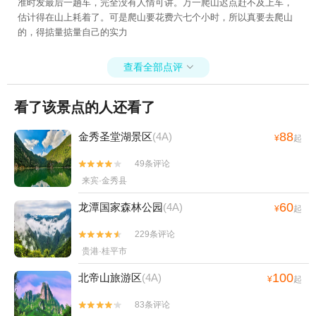
准时发最后一趟车，完全没有人情可讲。万一爬山迟点赶不及上车，
估计得在山上耗着了。可是爬山要花费六七个小时，所以真要去爬山
的，得掂量掂量自己的实力
查看全部点评

看了该景点的人还看了
88
金秀圣堂湖景区
(4A)
¥
起
49条评论


来宾·金秀县
60
龙潭国家森林公园
(4A)
¥
起
229条评论


贵港·桂平市
100
北帝山旅游区
(4A)
¥
起
83条评论

