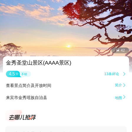


42
金秀圣堂山景区(AAAA景区)
4.5
13条评论

分
不错
查看景点简介及开放时间
简介


来宾市金秀瑶族自治县
地图