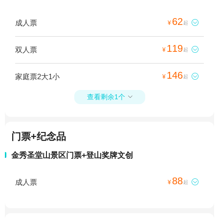
62
成人票

¥
起
119
双人票

¥
起
146
家庭票2大1小

¥
起
查看剩余1个

门票+纪念品
金秀圣堂山景区门票+登山奖牌文创
88
成人票

¥
起