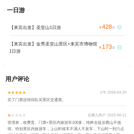
一日游
428
【来宾出发】圣堂山1日游

¥
起
【来宾出发】金秀圣堂山景区+来宾市博物馆
173

¥
起
1日游
用户评论
s*8 2026-04-20


买了门票还得排队买景区交通票。
去哪儿用户 2025-08-12


管理差，收费贵。门票+景区内旅游车100多，纯粹去徒步爬山不值
得。特别景区内旅游车，上山时候车不满人不发车，下山时一到六点